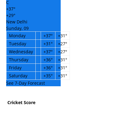
C
+
37°
+
29°
New Delhi
Sunday, 09
Monday
+
37°
+
31°
Tuesday
+
31°
+
27°
Wednesday
+
37°
+
27°
Thursday
+
36°
+
31°
Friday
+
36°
+
31°
Saturday
+
35°
+
31°
See 7-Day Forecast
Cricket Score