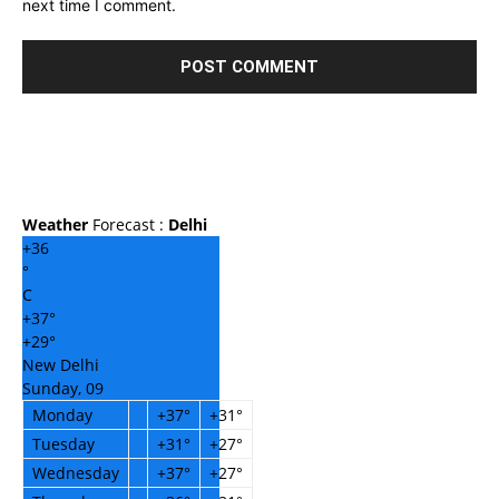
next time I comment.
Weather
Forecast :
Delhi
+
36
°
C
+
37°
+
29°
New Delhi
Sunday, 09
Monday
+
37°
+
31°
Tuesday
+
31°
+
27°
Wednesday
+
37°
+
27°