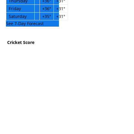
Thursday
+
36°
+
31°
Friday
+
36°
+
31°
Saturday
+
35°
+
31°
See 7-Day Forecast
Cricket Score