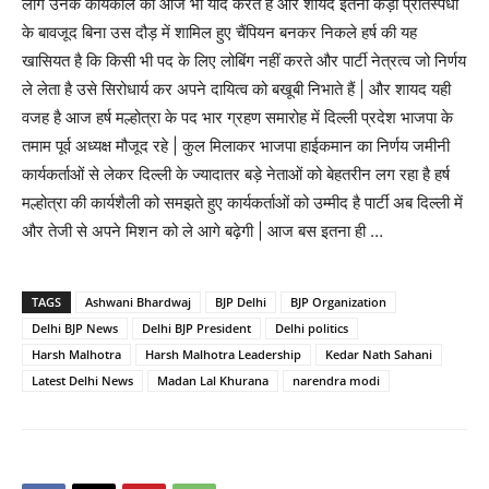
लोग उनके कार्यकाल को आज भी याद करते हैं और शायद इतनी कड़ी प्रतिस्पर्धा
के बावजूद बिना उस दौड़ में शामिल हुए चैंपियन बनकर निकले हर्ष की यह
खासियत है कि किसी भी पद के लिए लोबिंग नहीं करते और पार्टी नेत्रत्व जो निर्णय
ले लेता है उसे सिरोधार्य कर अपने दायित्व को बखूबी निभाते हैं | और शायद यही
वजह है आज हर्ष मल्होत्रा के पद भार ग्रहण समारोह में दिल्ली प्रदेश भाजपा के
तमाम पूर्व अध्यक्ष मौजूद रहे | कुल मिलाकर भाजपा हाईकमान का निर्णय जमीनी
कार्यकर्ताओं से लेकर दिल्ली के ज्यादातर बड़े नेताओं को बेहतरीन लग रहा है हर्ष
मल्होत्रा की कार्यशैली को समझते हुए कार्यकर्ताओं को उम्मीद है पार्टी अब दिल्ली में
और तेजी से अपने मिशन को ले आगे बढ़ेगी | आज बस इतना ही …
TAGS
Ashwani Bhardwaj
BJP Delhi
BJP Organization
Delhi BJP News
Delhi BJP President
Delhi politics
Harsh Malhotra
Harsh Malhotra Leadership
Kedar Nath Sahani
Latest Delhi News
Madan Lal Khurana
narendra modi