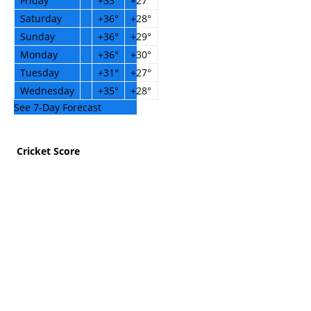
Friday
+
33°
+
27°
Saturday
+
36°
+
28°
Sunday
+
36°
+
29°
Monday
+
36°
+
30°
Tuesday
+
31°
+
27°
Wednesday
+
35°
+
28°
See 7-Day Forecast
Cricket Score