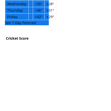
Wednesday
+
35°
+
28°
Thursday
+
36°
+
31°
Friday
+
32°
+
29°
See 7-Day Forecast
Cricket Score