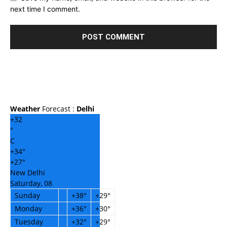
next time I comment.
Weather
Forecast :
Delhi
+
32
°
C
+
34°
+
27°
New Delhi
Saturday, 08
Sunday
+
38°
+
29°
Monday
+
36°
+
30°
Tuesday
+
32°
+
29°