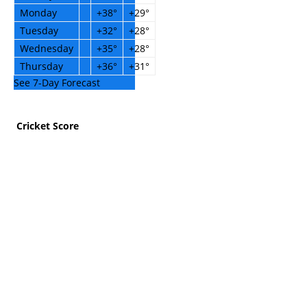
Monday
+
38°
+
29°
Tuesday
+
32°
+
28°
Wednesday
+
35°
+
28°
Thursday
+
36°
+
31°
See 7-Day Forecast
Cricket Score