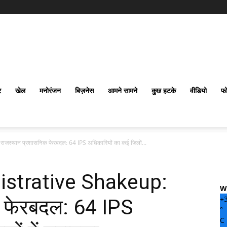
र
खेल
मनोरंजन
बिज़नेस
आमने सामने
कुछ हटके
वीडियो
फो
स्थान प्रशासनिक फेरबदल: 64 IPS अधिकारियों का कई जिलों...
istrative Shakeup:
W
+
क फेरबदल: 64 IPS
°
C