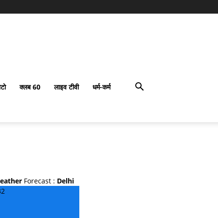
टो
क्लब 60
लाइव टीवी
धर्म-कर्म
eather
Forecast :
Delhi
32