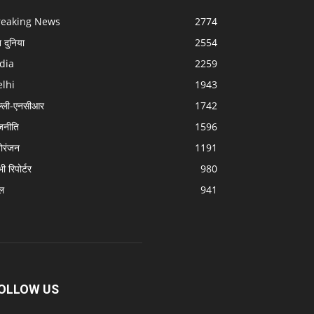
reaking News
2774
श दुनिया
2554
dia
2259
lhi
1943
ल्ली-एनसीआर
1742
जनीति
1596
ोरंजन
1191
 भी रिपोर्टर
980
ल
941
OLLOW US