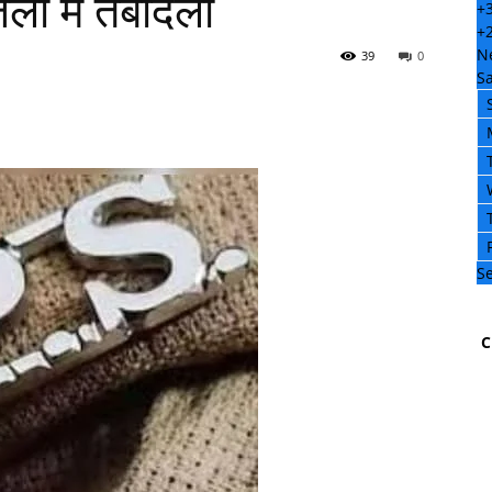
ों में तबादला
+
+
N
39
0
Sa
Se
C