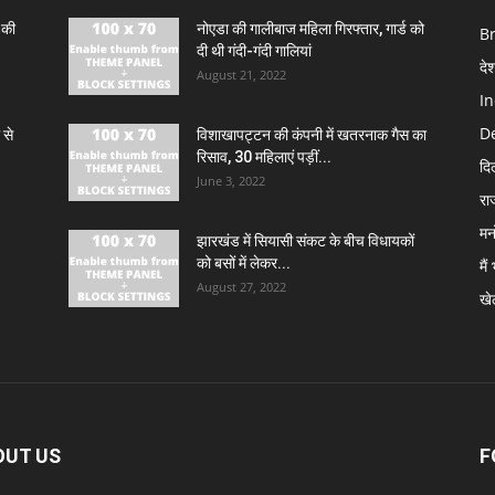
 की
नोएडा की गालीबाज महिला गिरफ्तार, गार्ड को
B
दी थी गंदी-गंदी गालियां
दे
August 21, 2022
In
De
 से
विशाखापट्टन की कंपनी में खतरनाक गैस का
रिसाव, 30 महिलाएं पड़ीं...
दि
June 3, 2022
रा
मन
झारखंड में सियासी संकट के बीच विधायकों
को बसों में लेकर...
मैं
August 27, 2022
खे
OUT US
F