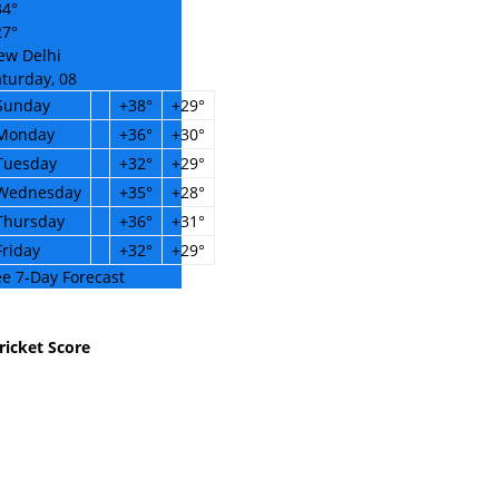
34°
27°
ew Delhi
turday, 08
Sunday
+
38°
+
29°
Monday
+
36°
+
30°
Tuesday
+
32°
+
29°
Wednesday
+
35°
+
28°
Thursday
+
36°
+
31°
Friday
+
32°
+
29°
e 7-Day Forecast
ricket Score