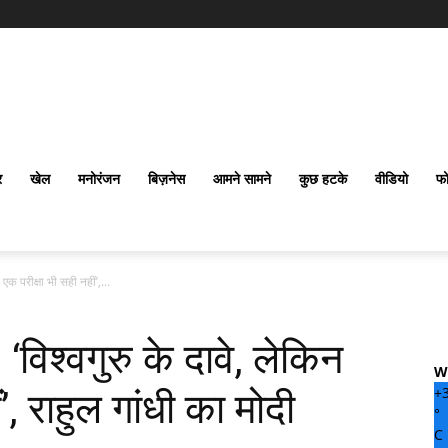
र
खेल
मनोरंजन
बिज़नेस
आमने सामने
कुछ हटके
वीडियो
फो
 परीक्षा भी सही नहीं’,...
श्वगुरु के दावे, लेकिन
W
+
’, राहुल गांधी का मोदी
°
C