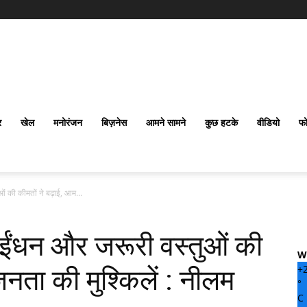
र
खेल
मनोरंजन
बिज़नेस
आमने सामने
कुछ हटके
वीडियो
फो
 की कीमतों ने बढ़ाई, आम...
ंधन और जरूरी वस्तुओं की
W
+
जनता की मुश्किलें : नीलम
°
C