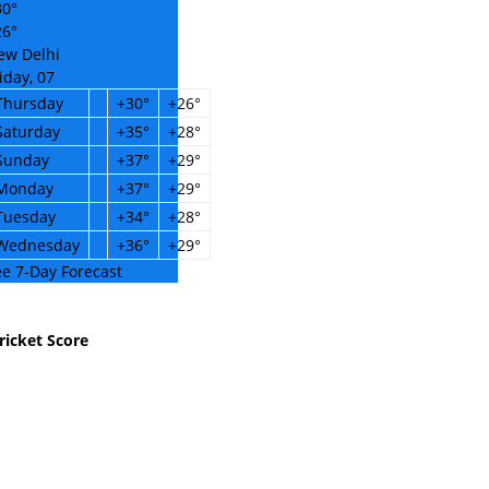
30°
26°
ew Delhi
iday, 07
Thursday
+
30°
+
26°
Saturday
+
35°
+
28°
Sunday
+
37°
+
29°
Monday
+
37°
+
29°
Tuesday
+
34°
+
28°
Wednesday
+
36°
+
29°
e 7-Day Forecast
ricket Score