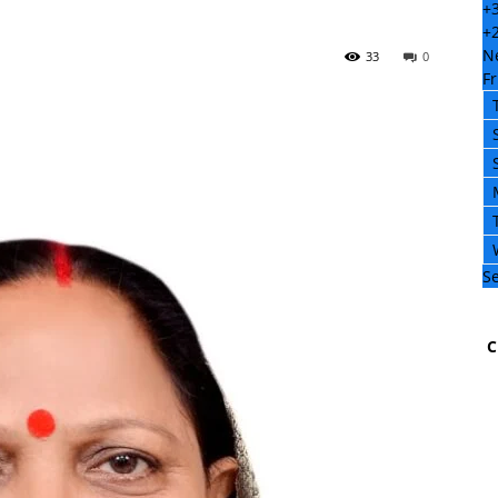
+
+
N
33
0
Fr
Se
C