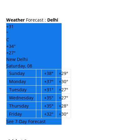
Weather
Forecast :
Delhi
+
31
°
C
+
34°
+
27°
New Delhi
Saturday, 08
Sunday
+
38°
+
29°
Monday
+
37°
+
30°
Tuesday
+
31°
+
27°
Wednesday
+
35°
+
27°
Thursday
+
35°
+
28°
Friday
+
32°
+
30°
See 7-Day Forecast