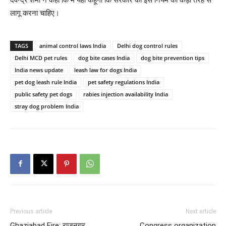
लागू करना चाहिए।
TAGS
animal control laws India
Delhi dog control rules
Delhi MCD pet rules
dog bite cases India
dog bite prevention tips
India news update
leash law for dogs India
pet dog leash rule India
pet safety regulations India
public safety pet dogs
rabies injection availability India
stray dog problem India
Previous article
Next article
Ghaziabad Fire: राजनगर
Congress organization