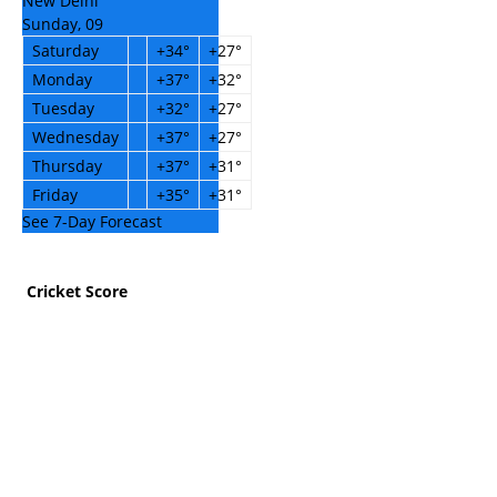
New Delhi
Sunday, 09
Saturday
+
34°
+
27°
Monday
+
37°
+
32°
Tuesday
+
32°
+
27°
Wednesday
+
37°
+
27°
Thursday
+
37°
+
31°
Friday
+
35°
+
31°
See 7-Day Forecast
Cricket Score