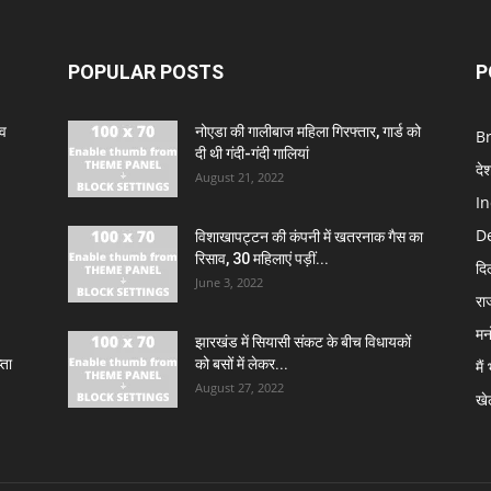
POPULAR POSTS
P
ाव
नोएडा की गालीबाज महिला गिरफ्तार, गार्ड को
B
दी थी गंदी-गंदी गालियां
दे
August 21, 2022
In
De
विशाखापट्टन की कंपनी में खतरनाक गैस का
रिसाव, 30 महिलाएं पड़ीं...
दि
June 3, 2022
रा
मन
झारखंड में सियासी संकट के बीच विधायकों
्ता
को बसों में लेकर...
मैं
August 27, 2022
खे