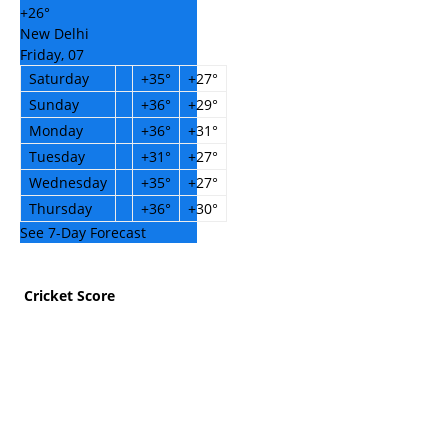
+
26°
New Delhi
Friday, 07
Saturday
+
35°
+
27°
Sunday
+
36°
+
29°
Monday
+
36°
+
31°
Tuesday
+
31°
+
27°
Wednesday
+
35°
+
27°
Thursday
+
36°
+
30°
See 7-Day Forecast
Cricket Score