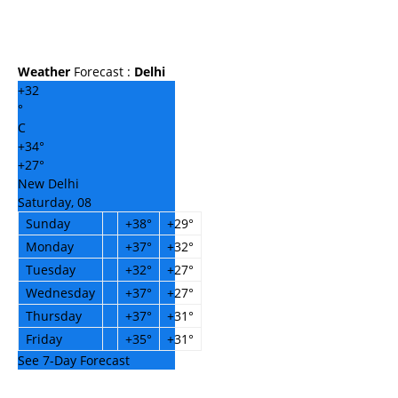
Weather
Forecast :
Delhi
+
32
°
C
+
34°
+
27°
New Delhi
Saturday, 08
Sunday
+
38°
+
29°
Monday
+
37°
+
32°
Tuesday
+
32°
+
27°
Wednesday
+
37°
+
27°
Thursday
+
37°
+
31°
Friday
+
35°
+
31°
See 7-Day Forecast