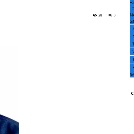
+
+
N
28
0
Sa
Se
C