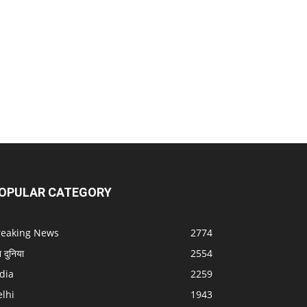
OPULAR CATEGORY
reaking News
2774
श दुनिया
2554
dia
2259
lhi
1943