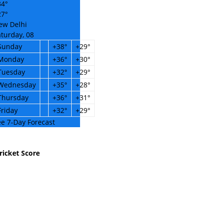
34°
27°
ew Delhi
turday, 08
Sunday
+
38°
+
29°
Monday
+
36°
+
30°
Tuesday
+
32°
+
29°
Wednesday
+
35°
+
28°
Thursday
+
36°
+
31°
Friday
+
32°
+
29°
e 7-Day Forecast
ricket Score