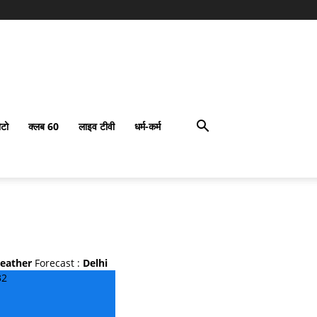
टो
क्लब 60
लाइव टीवी
धर्म-कर्म
eather
Forecast :
Delhi
32