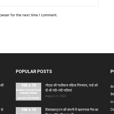
owser for the next time I comment.
POPULAR POSTS
P
 की
नोएडा की गालीबाज महिला गिरफ्तार, गार्ड को
B
दी थी गंदी-गंदी गालियां
दे
August 21, 2022
In
De
 से
विशाखापट्टन की कंपनी में खतरनाक गैस का