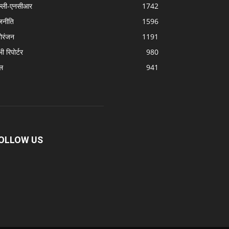
ल्ली-एनसीआर
1742
जनीति
1596
ोरंजन
1191
 भी रिपोर्टर
980
ल
941
OLLOW US