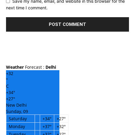
Save my name, email, and website in this browser for the
next time I comment.
Weather
Forecast :
Delhi
+
32
°
C
+
34°
+
27°
New Delhi
Sunday, 09
Saturday
+
34°
+
27°
Monday
+
37°
+
32°
Tuesday
+
32°
+
27°