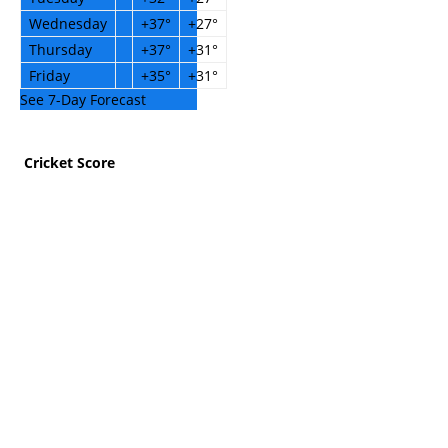
Wednesday
+
37°
+
27°
Thursday
+
37°
+
31°
Friday
+
35°
+
31°
See 7-Day Forecast
Cricket Score