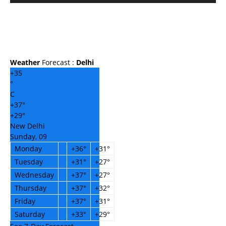
Weather
Forecast :
Delhi
+
35
°
C
+
37°
+
29°
New Delhi
Sunday, 09
Monday
+
36°
+
31°
Tuesday
+
31°
+
27°
Wednesday
+
37°
+
27°
Thursday
+
37°
+
32°
Friday
+
37°
+
31°
Saturday
+
33°
+
29°