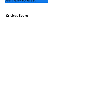
See 7-Day Forecast
Cricket Score