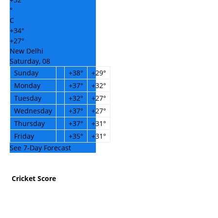
°
C
+
34°
+
27°
New Delhi
Saturday, 08
Sunday
+
38°
+
29°
Monday
+
37°
+
32°
Tuesday
+
32°
+
27°
Wednesday
+
37°
+
27°
Thursday
+
37°
+
31°
Friday
+
35°
+
31°
See 7-Day Forecast
Cricket Score