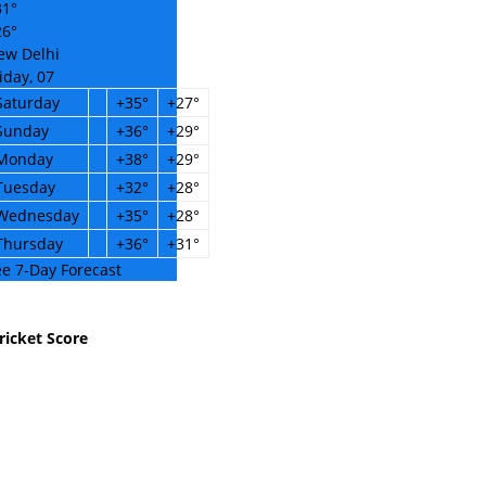
31°
26°
ew Delhi
iday, 07
Saturday
+
35°
+
27°
Sunday
+
36°
+
29°
Monday
+
38°
+
29°
Tuesday
+
32°
+
28°
Wednesday
+
35°
+
28°
Thursday
+
36°
+
31°
e 7-Day Forecast
ricket Score