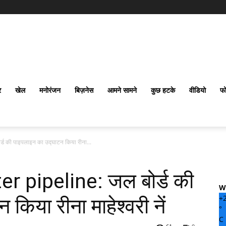
र
खेल
मनोरंजन
बिज़नेस
आमने सामने
कुछ हटके
वीडियो
फो
 की पाइपलाइन का उद्घाटन किया रीना...
 pipeline: जल बोर्ड की
W
+
किया रीना माहेश्वरी नें
°
C