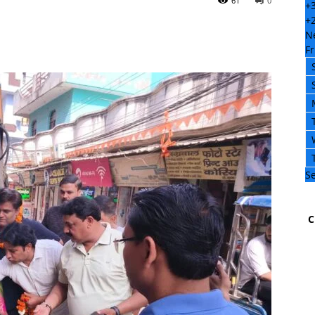
61
0
+
+
N
Fr
Se
C