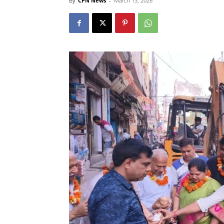
By
CPN News
-
March 13, 2026