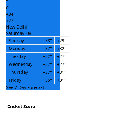
°
C
+
34°
+
27°
New Delhi
Saturday, 08
Sunday
+
38°
+
29°
Monday
+
37°
+
32°
Tuesday
+
32°
+
27°
Wednesday
+
37°
+
27°
Thursday
+
37°
+
31°
Friday
+
35°
+
31°
See 7-Day Forecast
Cricket Score