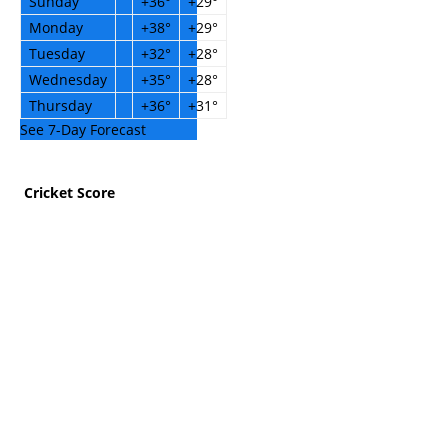
Sunday
+
36°
+
29°
Monday
+
38°
+
29°
Tuesday
+
32°
+
28°
Wednesday
+
35°
+
28°
Thursday
+
36°
+
31°
See 7-Day Forecast
Cricket Score