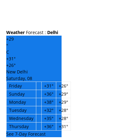
Weather
Forecast :
Delhi
+
29
°
C
+
31°
+
26°
New Delhi
Saturday, 08
Friday
+
31°
+
26°
Sunday
+
36°
+
29°
Monday
+
38°
+
29°
Tuesday
+
32°
+
28°
Wednesday
+
35°
+
28°
Thursday
+
36°
+
31°
See 7-Day Forecast