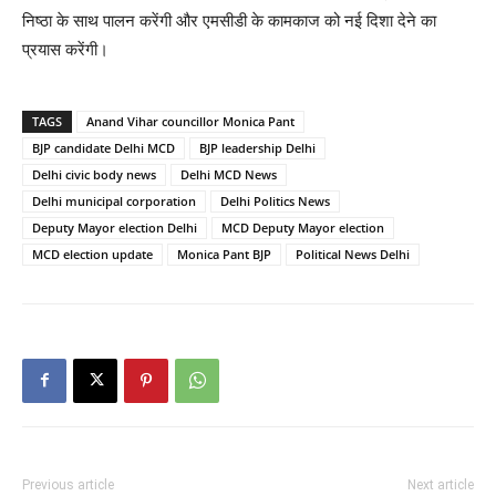
निष्ठा के साथ पालन करेंगी और एमसीडी के कामकाज को नई दिशा देने का
प्रयास करेंगी।
TAGS
Anand Vihar councillor Monica Pant
BJP candidate Delhi MCD
BJP leadership Delhi
Delhi civic body news
Delhi MCD News
Delhi municipal corporation
Delhi Politics News
Deputy Mayor election Delhi
MCD Deputy Mayor election
MCD election update
Monica Pant BJP
Political News Delhi
Previous article
Next article