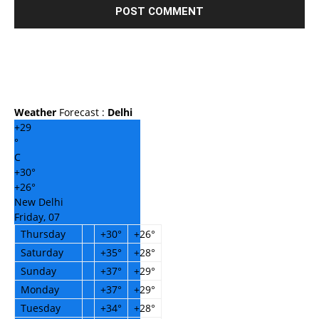
Weather
Forecast :
Delhi
+
29
°
C
+
30°
+
26°
New Delhi
Friday, 07
Thursday
+
30°
+
26°
Saturday
+
35°
+
28°
Sunday
+
37°
+
29°
Monday
+
37°
+
29°
Tuesday
+
34°
+
28°