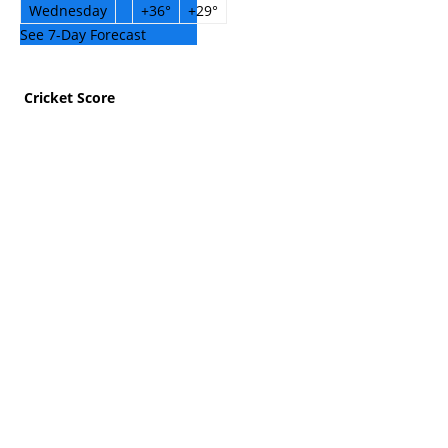
Wednesday
+
36°
+
29°
See 7-Day Forecast
Cricket Score