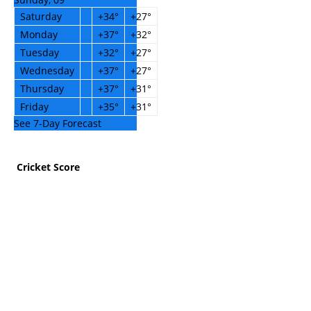
Saturday
+
34°
+
27°
Monday
+
37°
+
32°
Tuesday
+
32°
+
27°
Wednesday
+
37°
+
27°
Thursday
+
37°
+
31°
Friday
+
35°
+
31°
See 7-Day Forecast
Cricket Score