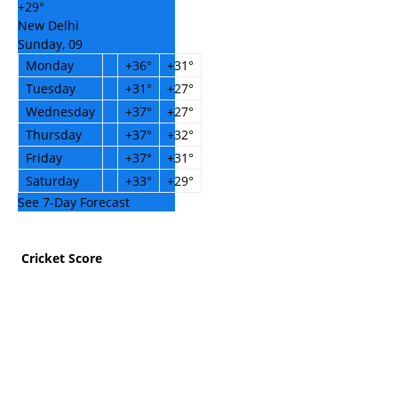
+
29°
New Delhi
Sunday, 09
Monday
+
36°
+
31°
Tuesday
+
31°
+
27°
Wednesday
+
37°
+
27°
Thursday
+
37°
+
32°
Friday
+
37°
+
31°
Saturday
+
33°
+
29°
See 7-Day Forecast
Cricket Score