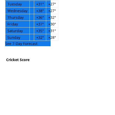
Tuesday
+
31°
+
27°
Wednesday
+
38°
+
27°
Thursday
+
36°
+
32°
Friday
+
37°
+
30°
Saturday
+
35°
+
31°
Sunday
+
32°
+
28°
See 7-Day Forecast
Cricket Score