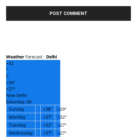
Weather
Forecast :
Delhi
+
32
°
C
+
34°
+
27°
New Delhi
Saturday, 08
Sunday
+
38°
+
29°
Monday
+
37°
+
32°
Tuesday
+
32°
+
27°
Wednesday
+
37°
+
27°