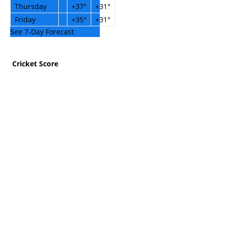
Thursday
+
37°
+
31°
Friday
+
35°
+
31°
See 7-Day Forecast
Cricket Score