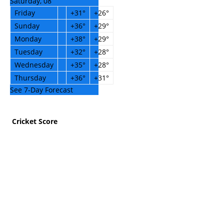
Saturday, 08
Friday
+
31°
+
26°
Sunday
+
36°
+
29°
Monday
+
38°
+
29°
Tuesday
+
32°
+
28°
Wednesday
+
35°
+
28°
Thursday
+
36°
+
31°
See 7-Day Forecast
Cricket Score