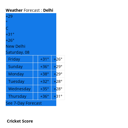
Weather
Forecast :
Delhi
+
29
°
C
+
31°
+
26°
New Delhi
Saturday, 08
Friday
+
31°
+
26°
Sunday
+
36°
+
29°
Monday
+
38°
+
29°
Tuesday
+
32°
+
28°
Wednesday
+
35°
+
28°
Thursday
+
36°
+
31°
See 7-Day Forecast
Cricket Score