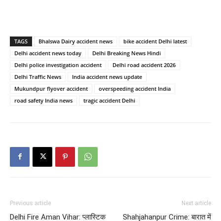
TAGS
Bhalswa Dairy accident news
bike accident Delhi latest
Delhi accident news today
Delhi Breaking News Hindi
Delhi police investigation accident
Delhi road accident 2026
Delhi Traffic News
India accident news update
Mukundpur flyover accident
overspeeding accident India
road safety India news
tragic accident Delhi
Previous article
Next article
Delhi Fire Aman Vihar: प्लास्टिक
Shahjahanpur Crime: बारात में