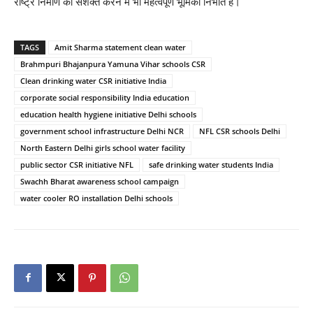
राष्ट्र निर्माण को सशक्त करने में भी महत्वपूर्ण भूमिका निभाते हैं।
TAGS
Amit Sharma statement clean water
Brahmpuri Bhajanpura Yamuna Vihar schools CSR
Clean drinking water CSR initiative India
corporate social responsibility India education
education health hygiene initiative Delhi schools
government school infrastructure Delhi NCR
NFL CSR schools Delhi
North Eastern Delhi girls school water facility
public sector CSR initiative NFL
safe drinking water students India
Swachh Bharat awareness school campaign
water cooler RO installation Delhi schools