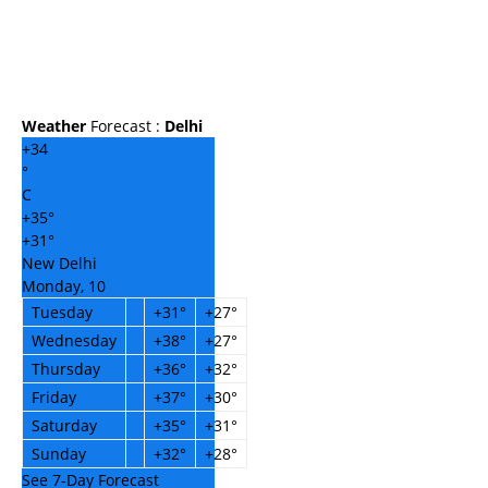
Weather
Forecast :
Delhi
+
34
°
C
+
35°
+
31°
New Delhi
Monday, 10
Tuesday
+
31°
+
27°
Wednesday
+
38°
+
27°
Thursday
+
36°
+
32°
Friday
+
37°
+
30°
Saturday
+
35°
+
31°
Sunday
+
32°
+
28°
See 7-Day Forecast