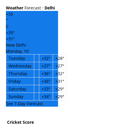
Weather
Forecast :
Delhi
+
35
°
C
+
35°
+
31°
New Delhi
Monday, 10
Tuesday
+
32°
+
28°
Wednesday
+
37°
+
27°
Thursday
+
36°
+
32°
Friday
+
36°
+
31°
Saturday
+
33°
+
29°
Sunday
+
34°
+
29°
See 7-Day Forecast
Cricket Score