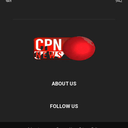
खेल
942
ABOUT US
FOLLOW US