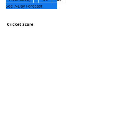
See 7-Day Forecast
Cricket Score