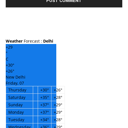
Weather
Forecast :
Delhi
+
29
°
C
+
30°
+
26°
New Delhi
Friday, 07
Thursday
+
30°
+
26°
Saturday
+
35°
+
28°
Sunday
+
37°
+
29°
Monday
+
37°
+
29°
Tuesday
+
34°
+
28°
Wednesday
+
36°
+
29°