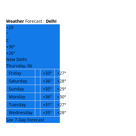
Weather
Forecast :
Delhi
+
29
°
C
+
30°
+
26°
New Delhi
Thursday, 06
Friday
+
33°
+
27°
Saturday
+
36°
+
28°
Sunday
+
35°
+
29°
Monday
+
36°
+
30°
Tuesday
+
31°
+
27°
Wednesday
+
35°
+
28°
See 7-Day Forecast