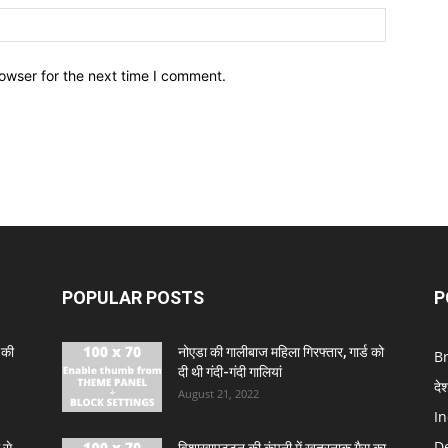
owser for the next time I comment.
POPULAR POSTS
P
 की
नोएडा की गालीबाज महिला गिरफ्तार, गार्ड को
B
दी थी गंदी-गंदी गालियां
दे
August 21, 2022
In
De
 से
विशाखापट्टन की कंपनी में खतरनाक गैस का