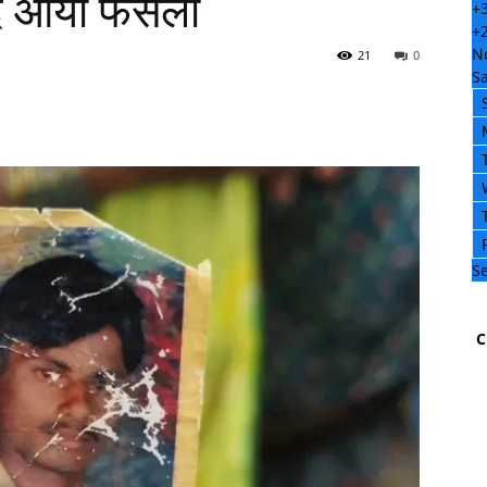
द आया फैसला
+
+
N
21
0
Sa
Se
C