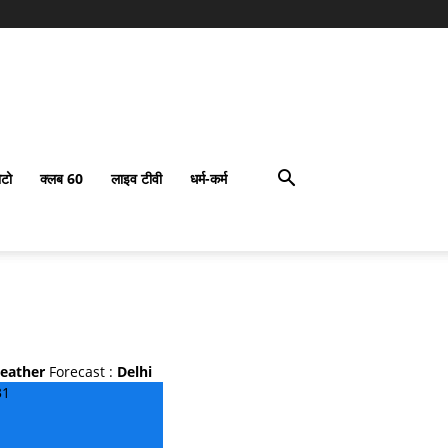
टो
क्लब 60
लाइव टीवी
धर्म-कर्म
eather
Forecast :
Delhi
31