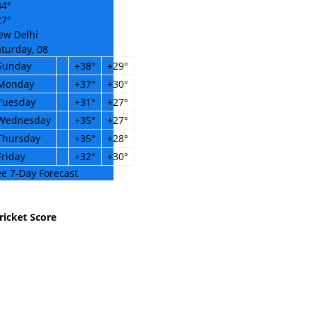
34°
27°
ew Delhi
turday, 08
Sunday
+
38°
+
29°
Monday
+
37°
+
30°
Tuesday
+
31°
+
27°
Wednesday
+
35°
+
27°
Thursday
+
35°
+
28°
Friday
+
32°
+
30°
e 7-Day Forecast
ricket Score