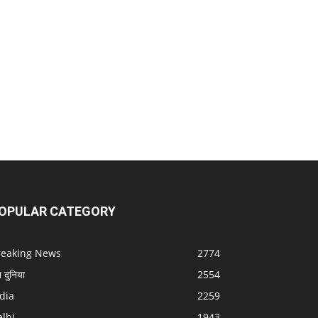
OPULAR CATEGORY
reaking News
2774
श दुनिया
2554
dia
2259
lhi
1943