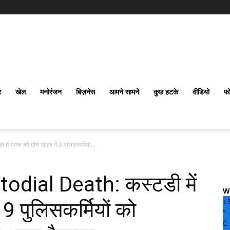
र
खेल
मनोरंजन
बिज़नेस
आमने सामने
कुछ हटके
वीडियो
फो
युवक की मौत मामले में 9 पुलिसकर्मियों...
dial Death: कस्टडी में
W
+
 9 पुलिसकर्मियों को
°
C