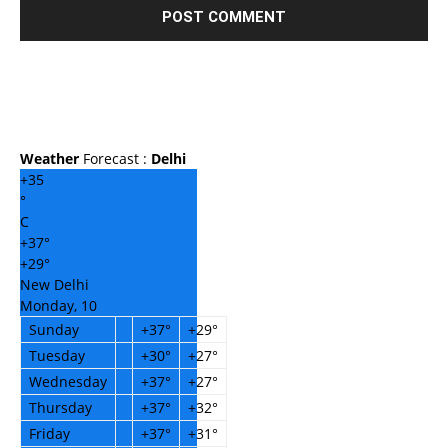
Weather
Forecast :
Delhi
+
35
°
C
+
37°
+
29°
New Delhi
Monday, 10
Sunday
+
37°
+
29°
Tuesday
+
30°
+
27°
Wednesday
+
37°
+
27°
Thursday
+
37°
+
32°
Friday
+
37°
+
31°