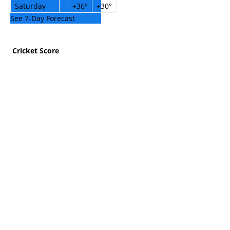
Saturday
+
36°
+
30°
See 7-Day Forecast
Cricket Score