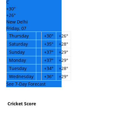
C
+
30°
+
26°
New Delhi
Friday, 07
Thursday
+
30°
+
26°
Saturday
+
35°
+
28°
Sunday
+
37°
+
29°
Monday
+
37°
+
29°
Tuesday
+
34°
+
28°
Wednesday
+
36°
+
29°
See 7-Day Forecast
Cricket Score