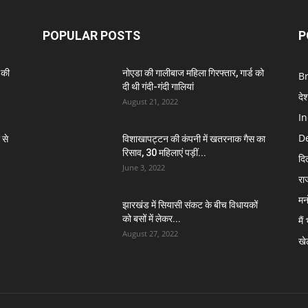
POPULAR POSTS
P
 की
नोएडा की गालीबाज महिला गिरफ्तार, गार्ड को
B
दी थी गंदी-गंदी गालियां
दे
August 21, 2022
In
De
 से
विशाखापट्टन की कंपनी में खतरनाक गैस का
रिसाव, 30 महिलाएं पड़ीं...
दि
June 3, 2022
रा
मन
झारखंड में सियासी संकट के बीच विधायकों
को बसों में लेकर...
मैं
August 27, 2022
खे