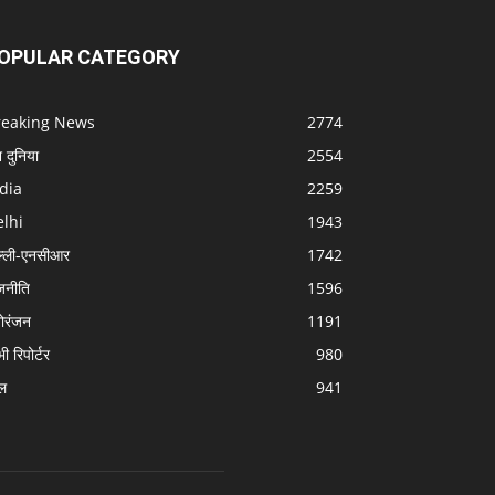
OPULAR CATEGORY
reaking News
2774
श दुनिया
2554
dia
2259
lhi
1943
ल्ली-एनसीआर
1742
जनीति
1596
ोरंजन
1191
 भी रिपोर्टर
980
ल
941