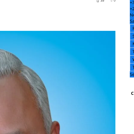
35
0
+
+
N
Sa
Se
C