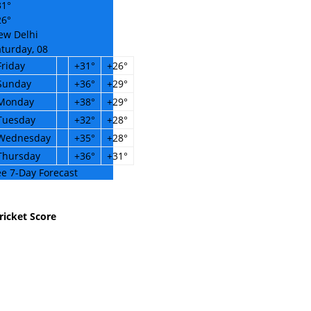
31°
26°
ew Delhi
turday, 08
Friday
+
31°
+
26°
Sunday
+
36°
+
29°
Monday
+
38°
+
29°
Tuesday
+
32°
+
28°
Wednesday
+
35°
+
28°
Thursday
+
36°
+
31°
e 7-Day Forecast
ricket Score