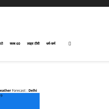
टो
क्लब 60
लाइव टीवी
धर्म-कर्म
eather
Forecast :
Delhi
29