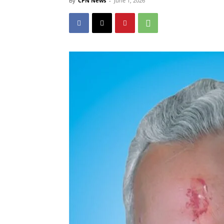
By
CPN News
-
June 1, 2026