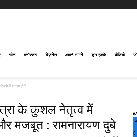
र
खेल
मनोरंजन
बिज़नेस
आमने सामने
कुछ हटके
वीडियो
फो
दिल्ली में भाजपा होगी...
्रा के कुशल नेतृत्व में
W
+
 और मजबूत : रामनारायण दुबे
°
C