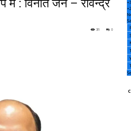
 में : विनीत जैन – रविन्द्र
+
+
N
Sa
31
0
Se
C