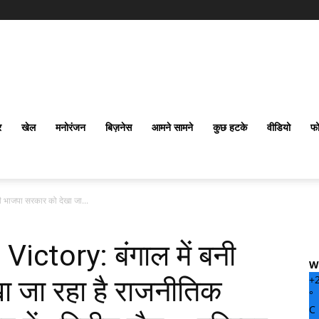
र
खेल
मनोरंजन
बिज़नेस
आमने सामने
कुछ हटके
वीडियो
फो
 भाजपा सरकार को देखा जा...
ctory: बंगाल में बनी
W
+
ा जा रहा है राजनीतिक
°
C