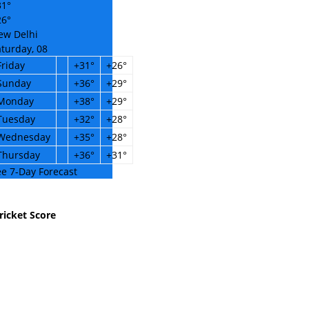
31°
26°
ew Delhi
turday, 08
Friday
+
31°
+
26°
Sunday
+
36°
+
29°
Monday
+
38°
+
29°
Tuesday
+
32°
+
28°
Wednesday
+
35°
+
28°
Thursday
+
36°
+
31°
e 7-Day Forecast
ricket Score