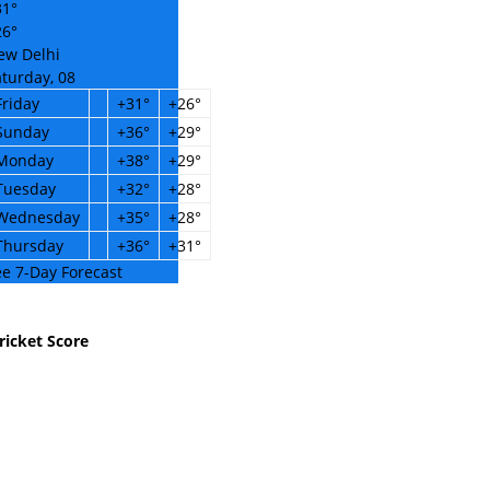
31°
26°
ew Delhi
turday, 08
Friday
+
31°
+
26°
Sunday
+
36°
+
29°
Monday
+
38°
+
29°
Tuesday
+
32°
+
28°
Wednesday
+
35°
+
28°
Thursday
+
36°
+
31°
e 7-Day Forecast
ricket Score