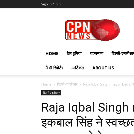
Sign in / Join
CPN
News
HOME
देश दुनिया
राज्यनामा
दिल्ली-एनसीआ
मैं भी रिपोर्टर
आर्टिकल
ABOUT US
Home
दिल्ली-एनसीआर
Raja Iqbal Singh mayor Delhi: राजा
दिल्ली-एनसीआर
Raja Iqbal Singh 
इकबाल सिंह ने स्वच्छ