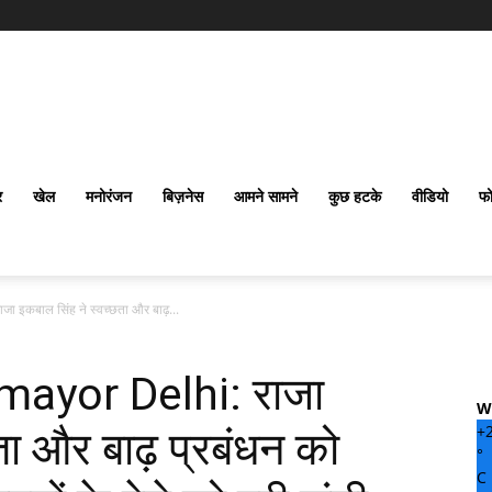
र
खेल
मनोरंजन
बिज़नेस
आमने सामने
कुछ हटके
वीडियो
फो
 इकबाल सिंह ने स्वच्छता और बाढ़...
mayor Delhi: राजा
W
+
ता और बाढ़ प्रबंधन को
°
C