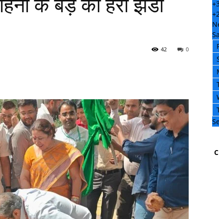
नों के बेड़े को हरी झंडी
+
+
N
Sa
42
0
Se
C